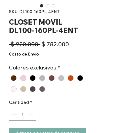
SKU: DL100-160PL-4ENT
CLOSET MOVIL
DL100-160PL-4ENT
Precio
Precio
 $ 920.000 
$ 782.000
de
Costo de Envío
oferta
Colores exclusivos
*
Cantidad
*