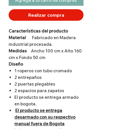
Agrega a tu carro de compras
Realizar compra
Características del producto
Material
Fabricado en Madera
industrial procesada.
Medidas
Ancho 100 cm x Alto 160
cm x Fondo 50 cm
Diseño
1 roperos con tubo cromado
2 entrepaños
2 puertas plegables
2 espacios para zapatos
El producto se entrega armado
en bogota.
El producto se entrega
desarmado con su respectivo
manual fuera de Bogota