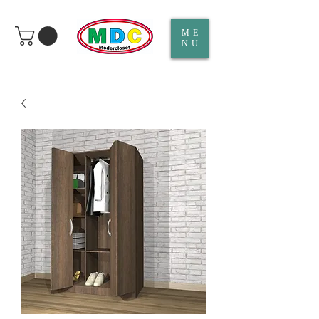
ME
NU