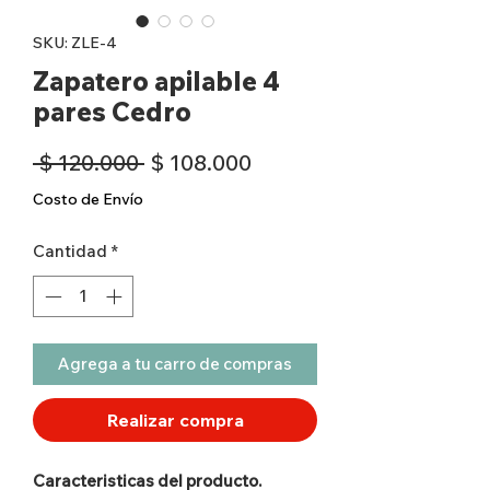
SKU: ZLE-4
Zapatero apilable 4
pares Cedro
Precio
Precio
 $ 120.000 
$ 108.000
de
Costo de Envío
oferta
Cantidad
*
Agrega a tu carro de compras
Realizar compra
Caracteristicas del producto.