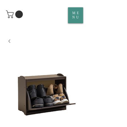
ME
NU