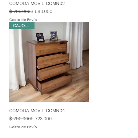
CÓMODA MÓVIL COMN02
Precio
Precio de oferta
$ 795.000
$ 680.000
Costo de Envío
CAJONERA
CÓMODA MÓVIL COMN04
Precio
Precio de oferta
$ 790.000
$ 723.000
Costo de Envío