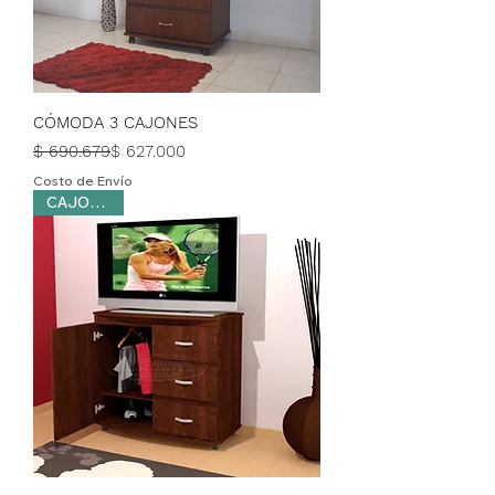
CÓMODA 3 CAJONES
Precio
Precio de oferta
$ 690.679
$ 627.000
Costo de Envío
CAJONERA