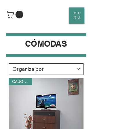
ME
NU
CÓMODAS
CAJONERA