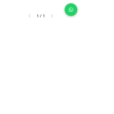
1
/
1
Tienda física
Punto de fabrica
Asesoría de ventas