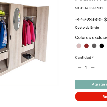
SKU: DJ 181AMPL
P
 $ 1.723.000 
$
Costo de Envío
Colores exclusi
Cantidad
*
Agrega a
Re