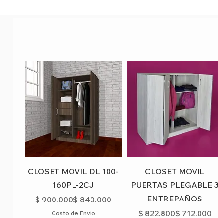
Vista rápida
Vista rápida
CLOSET MOVIL DL 100-
CLOSET MOVIL
160PL-2CJ
PUERTAS PLEGABLE 
ENTREPAÑOS
Precio
Precio de oferta
$ 900.000
$ 840.000
Precio
Precio de o
$ 822.800
$ 712.000
Costo de Envío