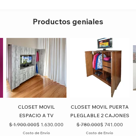
CORPORATIVAS.
Una vez expire e
el cliente debe
revisión, diagnó
Productos geniales
que requiera el 
Para hacer efectiv
la factura, en cas
solicitar una cons
tramitar la garant
programará una vis
Vista rápida
Vista rápida
CLOSET MOVIL
CLOSET MOVIL PUERTA
3
ESPACIO A TV
PLEGLABLE 2 CAJONES
Precio
Precio de oferta
Precio
Precio de ofert
$ 1.900.000
$ 1.630.000
$ 780.000
$ 741.000
ferta
Costo de Envío
Costo de Envío