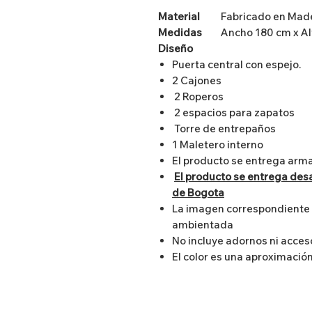
Material
Fabricado en Madera
Medidas
Ancho 180 cm x Alt
Diseño
Puerta central con espejo.
2 Cajones
2 Roperos
2 espacios para zapatos
Torre de entrepaños
1 Maletero interno
El producto se entrega arm
El producto se entrega des
de Bogota
La imagen correspondiente a
ambientada
No incluye adornos ni acces
El color es una aproximación 