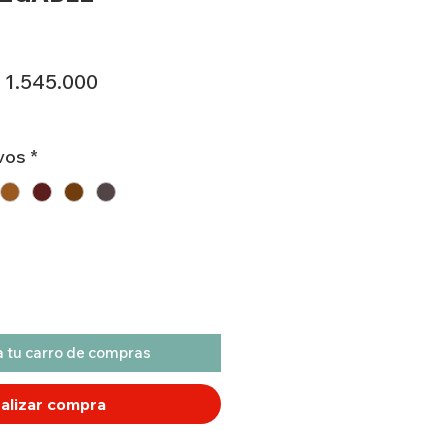
recio
Precio
 1.545.000
de
oferta
vos
*
 tu carro de compras
alizar compra