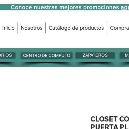
Conoce nuestras mejores promociones
aq
Inicio
Nosotros
Catálogo de productos
Compra
ORIOS
CENTRO DE COMPUTO
ZAPATEROS
M
CLOSET C
PUERTA P