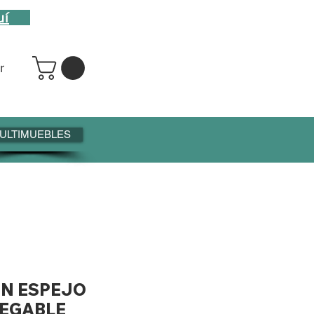
uí
r
ULTIMUEBLES
ON ESPEJO
LEGABLE