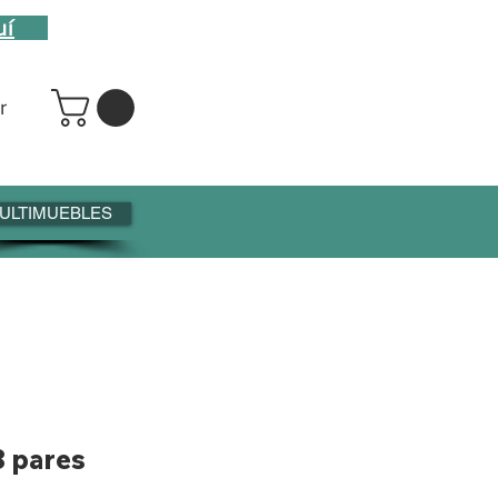
uí
r
ULTIMUEBLES
8 pares