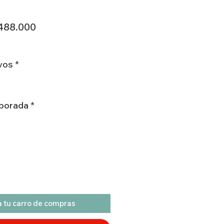
cio
Precio
488.000
de
oferta
vos
*
porada
*
 tu carro de compras