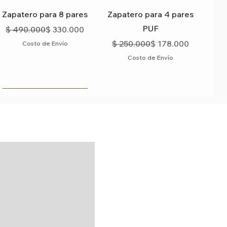
Vista rápida
Vista rápida
Zapatero para 8 pares
Zapatero para 4 pares
PUF
Precio
Precio de oferta
$ 490.000
$ 330.000
a
Precio
Precio de oferta
$ 250.000
$ 178.000
Costo de Envío
Costo de Envío
Vista rápida
Vista rápida
Zapatero + espejo
Zapatero para 6 pares
a
Precio
Precio de oferta
Precio
Precio de oferta
$ 790.000
$ 740.000
$ 293.000
$ 192.000