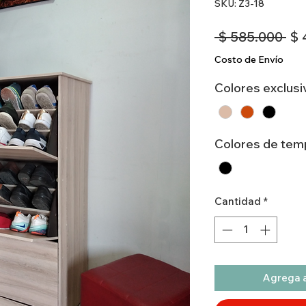
SKU: Z3-18
Pre
 $ 585.000 
$ 
Costo de Envío
Colores exclusi
Colores de tem
Cantidad
*
Agrega a