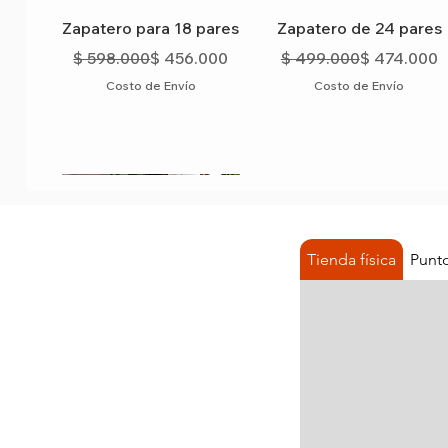
Vista rápida
Vista rápida
Zapatero para 18 pares
Zapatero de 24 pares
Precio
Precio de oferta
Precio
Precio de o
$ 598.000
$ 456.000
$ 499.000
$ 474.000
Costo de Envío
Costo de Envío
Tienda física
Punto
Vista rápida
Vista rápida
Vista rápida
Vista rápida
Zapatero para 6 pares
ZAPATERO 12 PARES
Zapatero apilable 4 par
Zapatero para 24 + 4
SUPER ECONOMICO.
PUF
Humo
botas