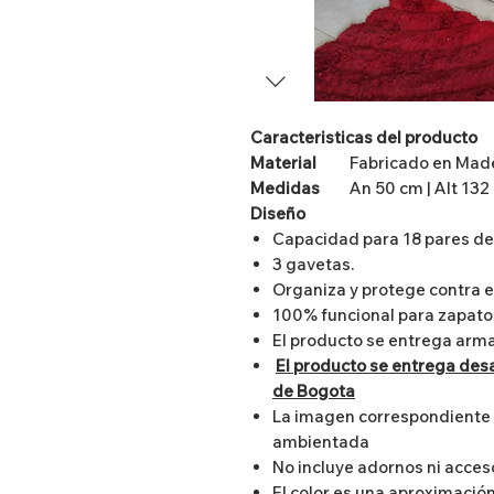
Caracteristicas del producto
Material
Fabricado en Made
Medidas
An 50 cm | Alt 132 
Diseño
Capacidad para 18 pares de
3 gavetas.
Organiza y protege contra el
100% funcional para zapato 
El producto se entrega arm
El producto se entrega des
de Bogota
La imagen correspondiente a
ambientada
No incluye adornos ni acces
El color es una aproximación 