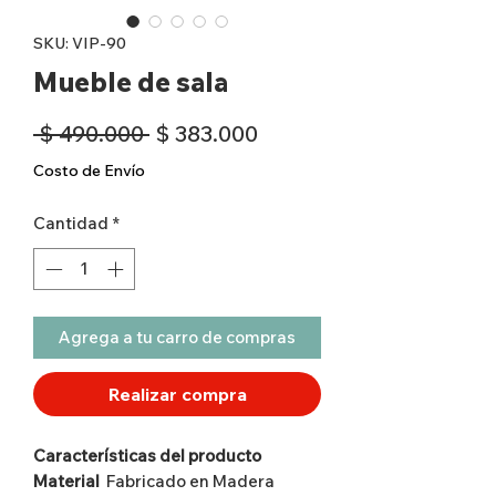
SKU: VIP-90
Mueble de sala
Precio
Precio
 $ 490.000 
$ 383.000
de
Costo de Envío
oferta
Cantidad
*
Agrega a tu carro de compras
Realizar compra
Características del producto
Material
Fabricado en Madera