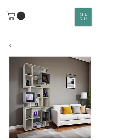
ME
NU