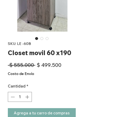
SKU: LE -60B
Closet movil 60 x190
Precio
Precio
 $ 555.000 
$ 499.500
de
Costo de Envío
oferta
Cantidad
*
Agrega a tu carro de compras