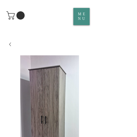
ME
NU