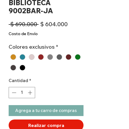
BIBLIOTECA
9002BAR-JA
Precio
Precio
 $ 690.000 
$ 604.000
de
Costo de Envío
oferta
Colores exclusivos
*
Cantidad
*
Agrega a tu carro de compras
Realizar compra